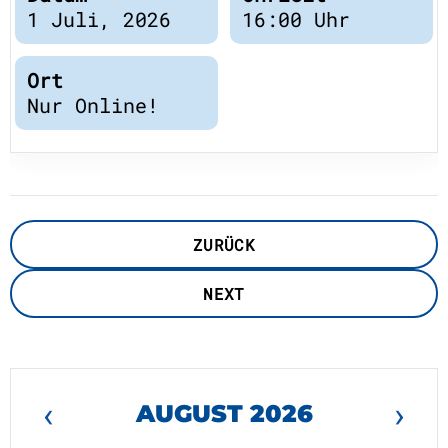
Publikationen
Downloads
1 Juli, 2026
16:00 Uhr
Wissenschaftlicher
DE
Ort
Beirat
Kuratorium
Nur Online!
EN
ZURÜCK
NEXT
‹
›
AUGUST 2026