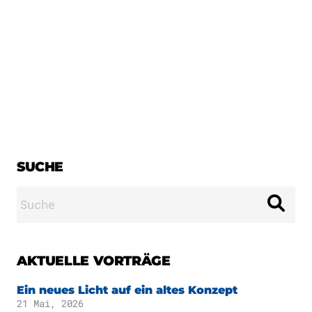
Publikationen
Downloads
Wissenschaftlicher
DE
Beirat
Kuratorium
EN
SUCHE
Suche
nach:
AKTUELLE VORTRÄGE
Ein neues Licht auf ein altes Konzept
21 Mai, 2026