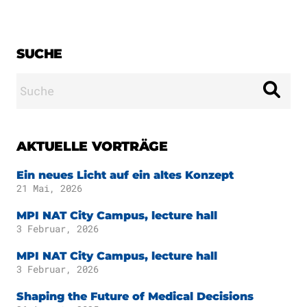
Publikationen
Downloads
Wissenschaftlicher
DE
SUCHE
Beirat
Kuratorium
Suche
EN
nach:
AKTUELLE VORTRÄGE
Ein neues Licht auf ein altes Konzept
21 Mai, 2026
MPI NAT City Campus, lecture hall
3 Februar, 2026
MPI NAT City Campus, lecture hall
3 Februar, 2026
Shaping the Future of Medical Decisions