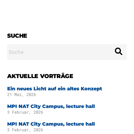
Publikationen
Downloads
Wissenschaftlicher
DE
Beirat
Kuratorium
SUCHE
EN
Suche
nach:
AKTUELLE VORTRÄGE
Ein neues Licht auf ein altes Konzept
21 Mai, 2026
MPI NAT City Campus, lecture hall
3 Februar, 2026
MPI NAT City Campus, lecture hall
3 Februar, 2026