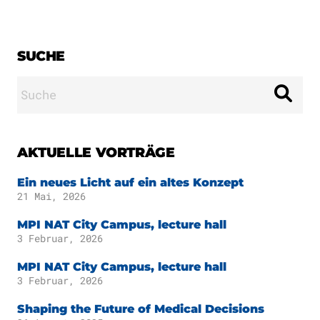
Publikationen
Downloads
Wissenschaftlicher
DE
SUCHE
Beirat
Kuratorium
Suche
EN
nach:
AKTUELLE VORTRÄGE
Ein neues Licht auf ein altes Konzept
21 Mai, 2026
MPI NAT City Campus, lecture hall
3 Februar, 2026
MPI NAT City Campus, lecture hall
3 Februar, 2026
Shaping the Future of Medical Decisions