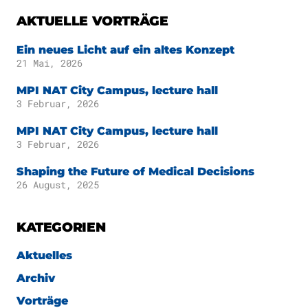
Publikationen
Downloads
AKTUELLE VORTRÄGE
Wissenschaftlicher
DE
Ein neues Licht auf ein altes Konzept
Beirat
21 Mai, 2026
Kuratorium
EN
MPI NAT City Campus, lecture hall
3 Februar, 2026
MPI NAT City Campus, lecture hall
3 Februar, 2026
Shaping the Future of Medical Decisions
26 August, 2025
KATEGORIEN
Aktuelles
Archiv
Vorträge