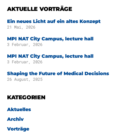
Publikationen
Downloads
AKTUELLE VORTRÄGE
Wissenschaftlicher
DE
Ein neues Licht auf ein altes Konzept
Beirat
21 Mai, 2026
Kuratorium
EN
MPI NAT City Campus, lecture hall
3 Februar, 2026
MPI NAT City Campus, lecture hall
3 Februar, 2026
Shaping the Future of Medical Decisions
26 August, 2025
KATEGORIEN
Aktuelles
Archiv
Vorträge